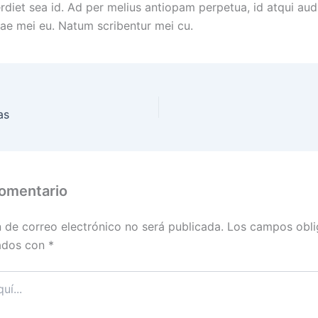
diet sea id. Ad per melius antiopam perpetua, id atqui aud
sae mei eu. Natum scribentur mei cu.
as
comentario
n de correo electrónico no será publicada.
Los campos obli
ados con
*