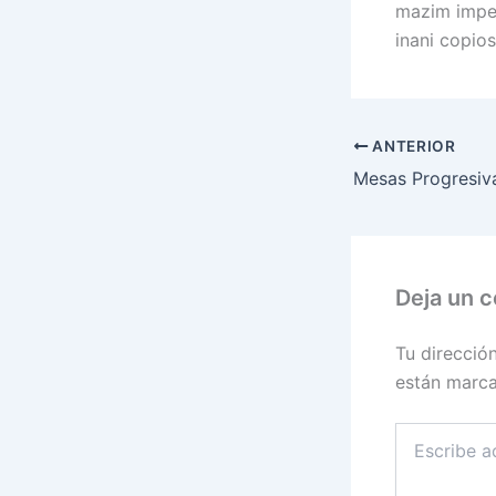
mazim imper
inani copio
ANTERIOR
Mesas Progresiv
Deja un 
Tu direcció
están marc
Escribe
aquí...