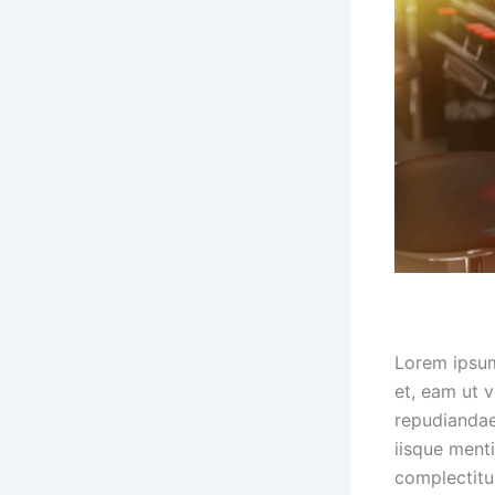
Lorem ipsum
et, eam ut v
repudiandae
iisque ment
complectitu