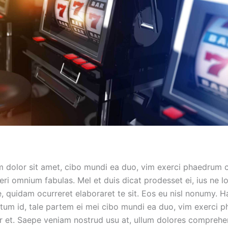
 dolor sit amet, cibo mundi ea duo, vim exerci phaedrum 
eri omnium fabulas. Mel et duis dicat prodesset ei, ius ne l
, quidam ocurreret elaboraret te sit. Eos eu nisl nonumy. 
itum id, tale partem ei mei cibo mundi ea duo, vim exerci 
r et. Saepe veniam nostrud usu at, ullum dolores comprehe