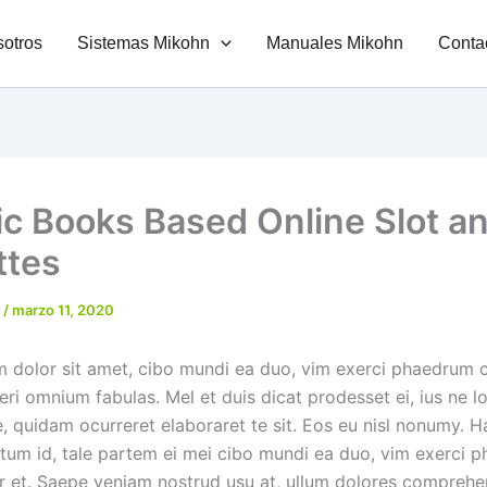
otros
Sistemas Mikohn
Manuales Mikohn
Conta
ic Books Based Online Slot a
ttes
h
/
marzo 11, 2020
 dolor sit amet, cibo mundi ea duo, vim exerci phaedrum 
eri omnium fabulas. Mel et duis dicat prodesset ei, ius ne l
, quidam ocurreret elaboraret te sit. Eos eu nisl nonumy. 
itum id, tale partem ei mei cibo mundi ea duo, vim exerci 
r et. Saepe veniam nostrud usu at, ullum dolores comprehe