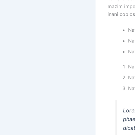
mazim imper
inani copio
Na
Na
Na
Na
Na
Na
Lore
phae
dica