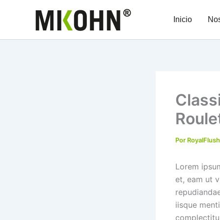
Ir
al
Inicio
Nos
contenido
Class
Roule
Por
RoyalFlus
Lorem ipsum
et, eam ut v
repudiandae
iisque ment
complectitu