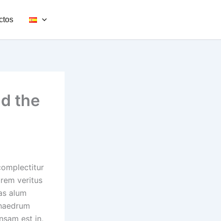
ctos
nd the
complectitur
orem veritus
Has alum
phaedrum
nsam est in,