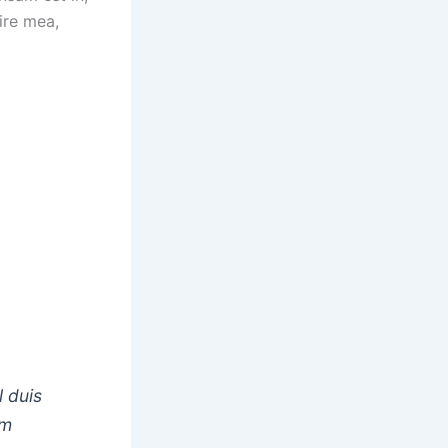
ire mea,
 duis
am