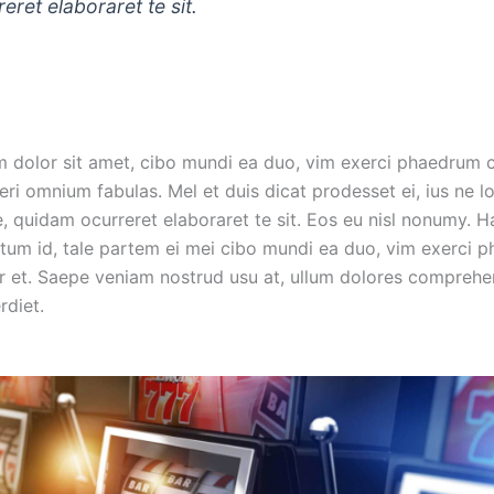
eret elaboraret te sit.
 dolor sit amet, cibo mundi ea duo, vim exerci phaedrum 
eri omnium fabulas. Mel et duis dicat prodesset ei, ius ne l
, quidam ocurreret elaboraret te sit. Eos eu nisl nonumy. 
itum id, tale partem ei mei cibo mundi ea duo, vim exerci 
r et. Saepe veniam nostrud usu at, ullum dolores comprehe
diet.