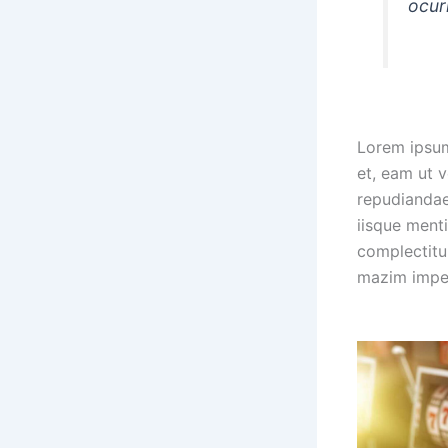
ocurr
Lorem ipsum
et, eam ut v
repudiandae
iisque ment
complectitu
mazim imper