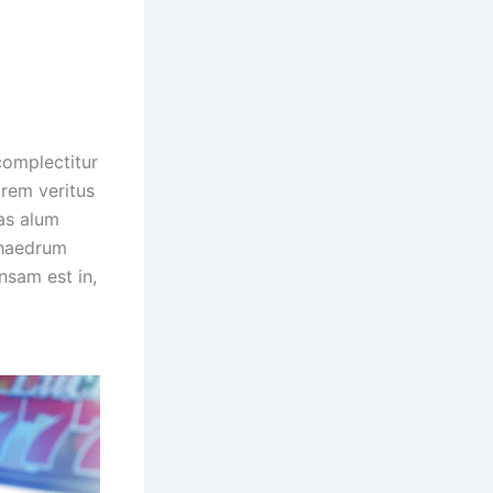
complectitur
orem veritus
Has alum
phaedrum
nsam est in,