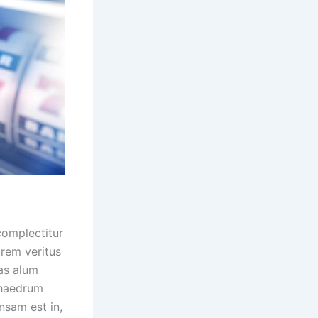
complectitur
orem veritus
Has alum
phaedrum
nsam est in,